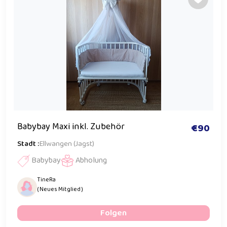
Babybay Maxi inkl. Zubehör
€90
Stadt :
Ellwangen (Jagst)
Babybay
Abholung
TineRa
( Neues Mitglied )
Folgen