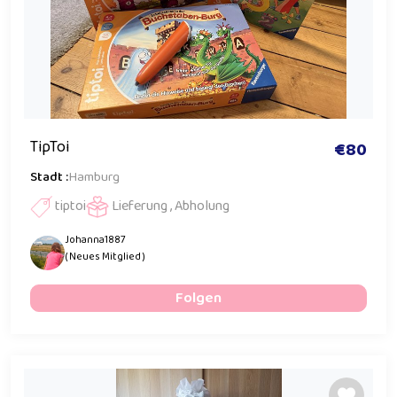
TipToi
€80
Stadt :
Hamburg
tiptoi
Lieferung , Abholung
Johanna1887
( Neues Mitglied )
Folgen