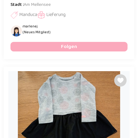
Stadt :
Am Mellensee
Manduca
Lieferung
marlenej
( Neues Mitglied )
Folgen