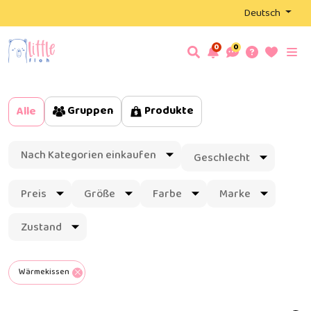
Deutsch
0
0
Gruppen
Produkte
Alle
Nach Kategorien einkaufen
Geschlecht
Preis
Größe
Farbe
Marke
Zustand
Wärmekissen