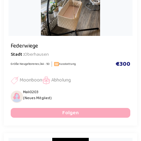
Federwiege
Stadt :
Oberhausen
€300
Größe Neugeborenes /44 - 50
Ausstattung
Moonboon
Abholung
Mali0203
( Neues Mitglied )
Folgen