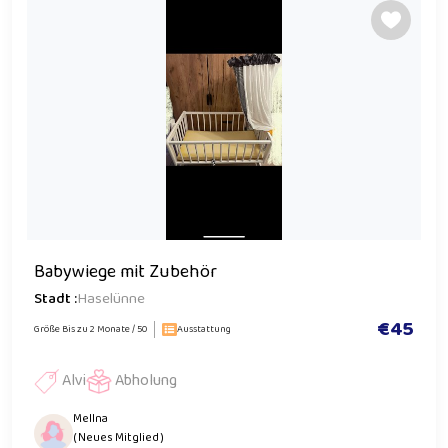
Babywiege mit Zubehör
Stadt :
Haselünne
€45
Größe Bis zu 2 Monate / 50
Ausstattung
Alvi
Abholung
MelIna
( Neues Mitglied )