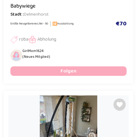
Babywiege
Stadt :
Delmenhorst
€70
Größe Neugeborenes /44 - 50
Ausstattung
roba
Abholung
GirlMom1624
( Neues Mitglied )
Folgen