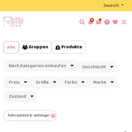
Deutsch
0
0
Gruppen
Produkte
Alle
Nach Kategorien einkaufen
Geschlecht
Preis
Größe
Farbe
Marke
Zustand
Fahrradsitze & -anhänger