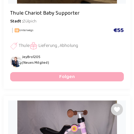
Thule Chariot Baby Supporter
Stadt :
Zülpich
€55
Unterwegs
Thule
Lieferung , Abholung
JeyBro1205
( Neues Mitglied )
Folgen