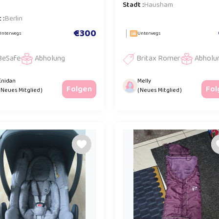
Stadt :
Hausham
 :
Berlin
€300
Unterwegs
Unterwegs
BeSafe
Abholung
Britax Romer
Abholu
Enidan
Melly
Folgen
Fol
( Neues Mitglied )
( Neues Mitglied )