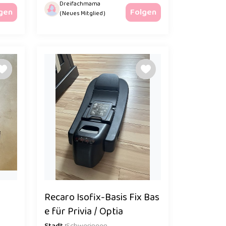
Dreifachmama
gen
Folgen
( Neues Mitglied )
Recaro Isofix-Basis Fix Bas
e für Privia / Optia