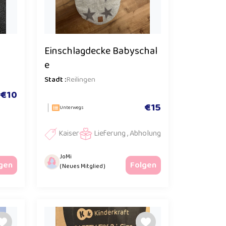
Einschlagdecke Babyschal
e
Stadt :
Reilingen
€10
€15
Unterwegs
Kaiser
Lieferung , Abholung
JoMi
gen
Folgen
( Neues Mitglied )