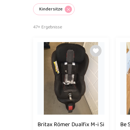
Kindersitze
47+ Ergebnisse
Britax Römer Dualfix M-i Si
Be S