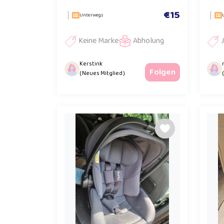
€15
Unterwegs
Keine Marke
Abholung
Kerstink
Folgen
( Neues Mitglied )