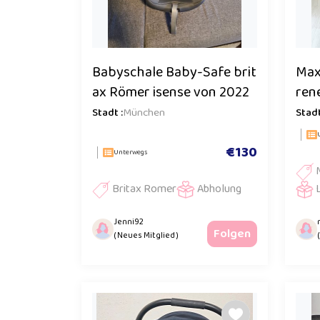
Babyschale Baby-Safe brit
Max
ax Römer isense von 2022
ren
Stadt :
München
Stadt
€130
Unterwegs
Britax Romer
Abholung
Jenni92
Folgen
( Neues Mitglied )