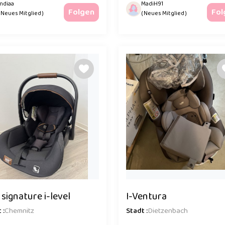
Indiaa
MadiH91
Folgen
Fol
( Neues Mitglied )
( Neues Mitglied )
 signature i-level
I-Ventura
 :
Chemnitz
Stadt :
Dietzenbach