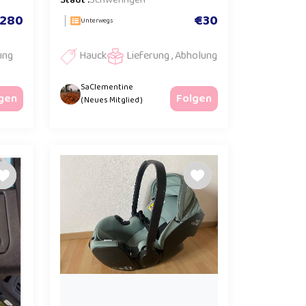
Stadt :
Schweringen
280
€30
Unterwegs
ung
Hauck
Lieferung , Abholung
SaClementine
gen
Folgen
( Neues Mitglied )