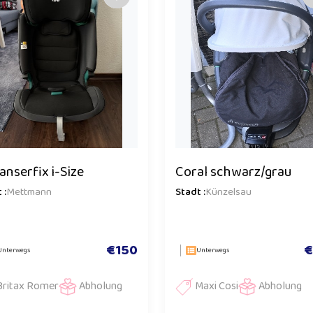
anserfix i-Size
Coral schwarz/grau
 :
Mettmann
Stadt :
Künzelsau
€150
€
Unterwegs
Unterwegs
Britax Romer
Abholung
Maxi Cosi
Abholung