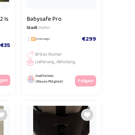
2 Is
Babysafe Pro
Stadt :
Höhn
€299
Unterwegs
€35
Britax Romer
Lieferung , Abholung
lisathomas
gen
Folgen
( Neues Mitglied )