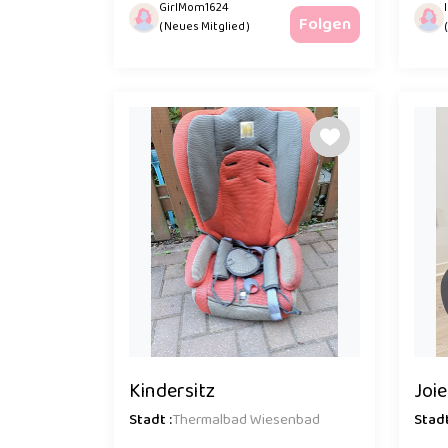
GirlMom1624
Folgen
( Neues Mitglied )
Kindersitz
Joie
Stadt :
Thermalbad Wiesenbad
Stadt