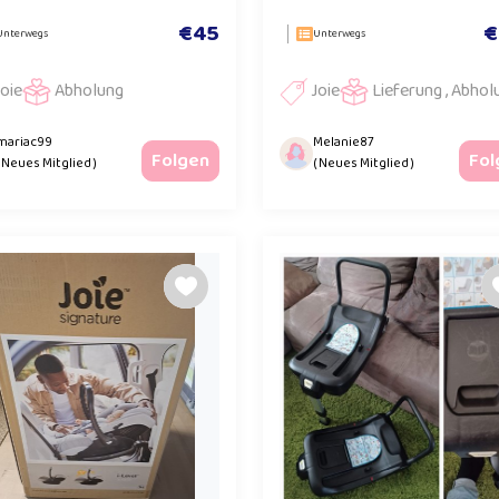
€45
€
Unterwegs
Unterwegs
Joie
Abholung
Joie
Lieferung , Abhol
mariac99
Melanie87
Folgen
Fol
( Neues Mitglied )
( Neues Mitglied )