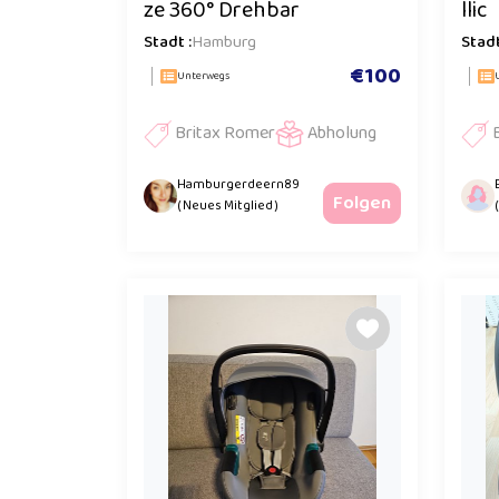
ze 360° Drehbar
llic
Stadt :
Hamburg
Stadt
€100
Unterwegs
Britax Romer
Abholung
Hamburgerdeern89
Folgen
( Neues Mitglied )