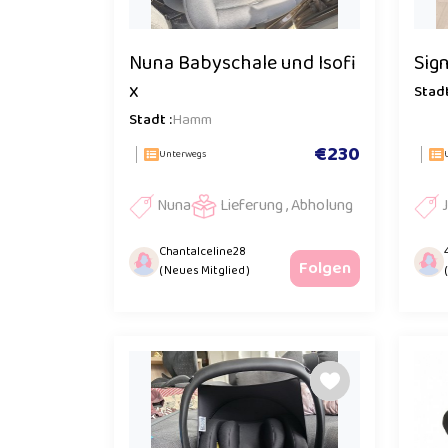
Nuna Babyschale und Isofi
Sig
x
Stadt
Stadt :
Hamm
€230
Unterwegs
Nuna
Lieferung , Abholung
Chantalceline28
Folgen
( Neues Mitglied )