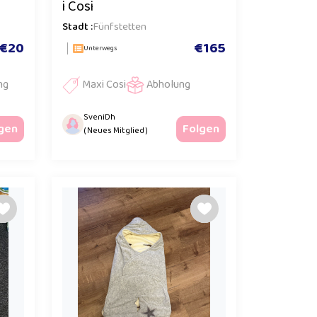
i Cosi
Stadt :
Fünfstetten
€20
€165
Unterwegs
ng
Maxi Cosi
Abholung
SveniDh
gen
Folgen
( Neues Mitglied )