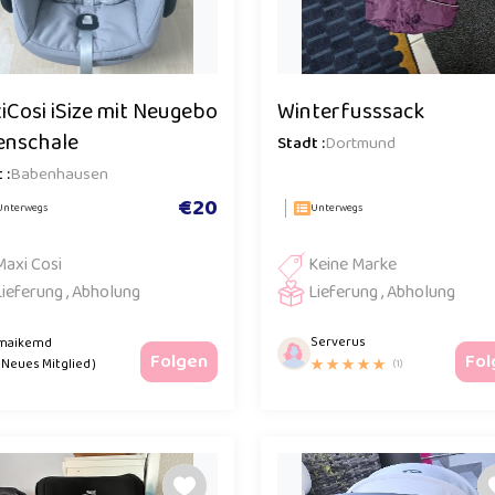
iCosi iSize mit Neugebo
Winterfusssack
enschale
Stadt :
Dortmund
 :
Babenhausen
€20
Unterwegs
Unterwegs
Maxi Cosi
Keine Marke
Lieferung , Abholung
Lieferung , Abholung
Serverus
maikemd
Folgen
Fol
( Neues Mitglied )
(1)