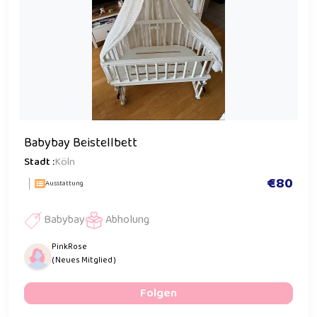
Babybay Beistellbett
Stadt :
Köln
€80
Ausstattung
Babybay
Abholung
PinkRose
( Neues Mitglied )
Folgen