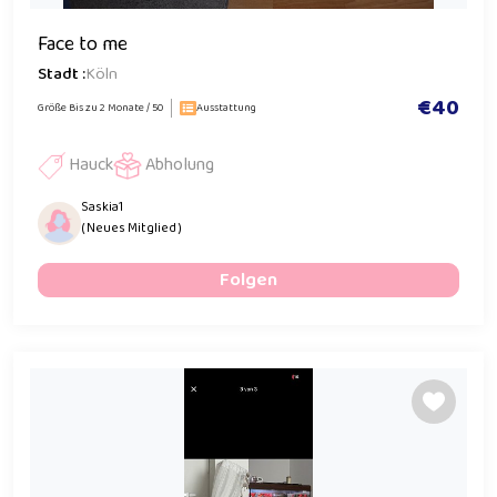
Face to me
Stadt :
Köln
€40
Größe Bis zu 2 Monate / 50
Ausstattung
Hauck
Abholung
Saskia1
( Neues Mitglied )
Folgen