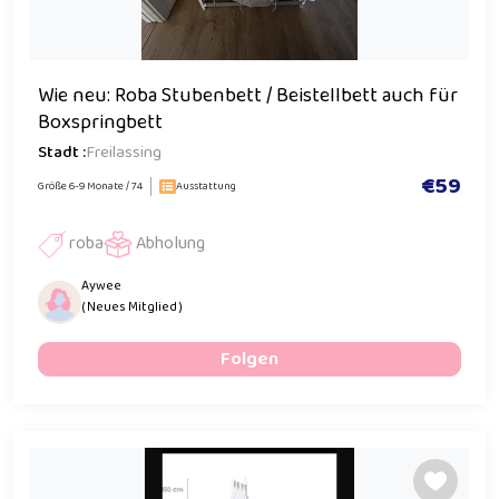
Wie neu: Roba Stubenbett / Beistellbett auch für
Boxspringbett
Stadt :
Freilassing
€59
Größe 6-9 Monate / 74
Ausstattung
roba
Abholung
Aywee
( Neues Mitglied )
Folgen