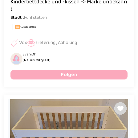
Kinderbettdecke und -kissen -> Marke unbekann
t
Stadt :
Fünfstetten
Ausstattung
Vox
Lieferung , Abholung
SveniDh
( Neues Mitglied )
Folgen