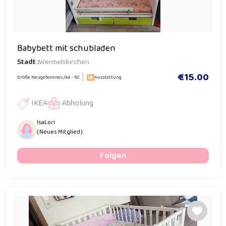
Babybett mit schubladen
Stadt :
Wermelskirchen
€15.00
Größe Neugeborenes /44 - 50
Ausstattung
IKEA
Abholung
IsaLori
( Neues Mitglied )
Folgen