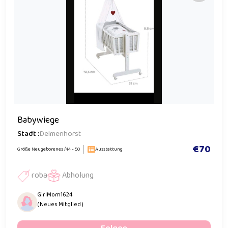
Babywiege
Stadt :
Delmenhorst
€70
Größe Neugeborenes /44 - 50
Ausstattung
roba
Abholung
GirlMom1624
( Neues Mitglied )