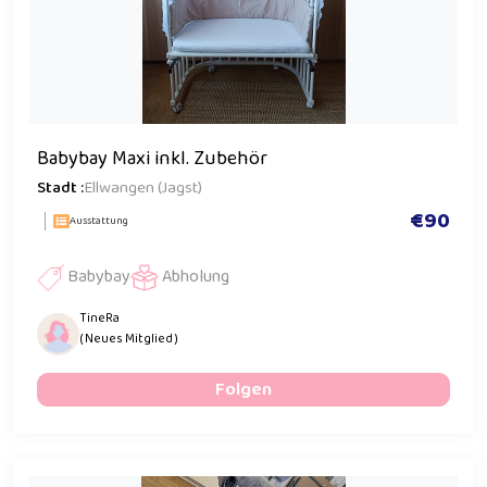
Babybay Maxi inkl. Zubehör
Stadt :
Ellwangen (Jagst)
€90
Ausstattung
Babybay
Abholung
TineRa
( Neues Mitglied )
Folgen