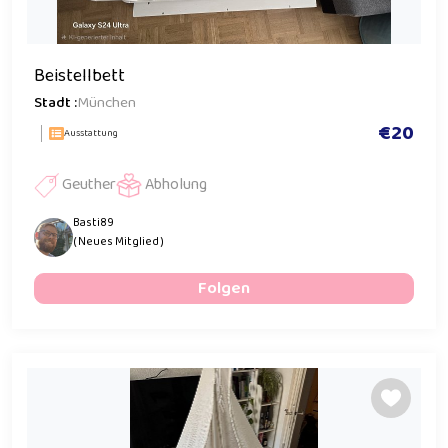
Beistellbett
Stadt :
München
€20
Ausstattung
Geuther
Abholung
Basti89
( Neues Mitglied )
Folgen