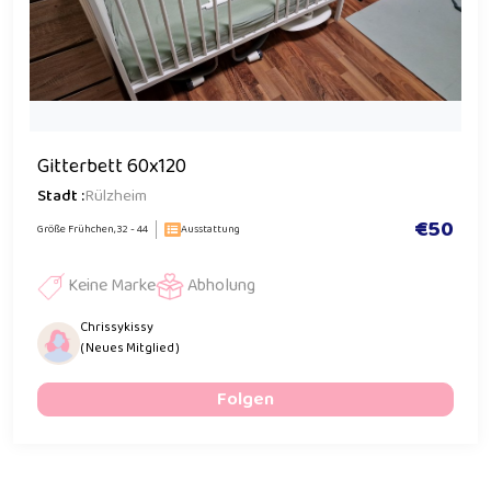
Gitterbett 60x120
Stadt :
Rülzheim
€50
Größe Frühchen, 32 - 44
Ausstattung
Keine Marke
Abholung
Chrissykissy
( Neues Mitglied )
Folgen