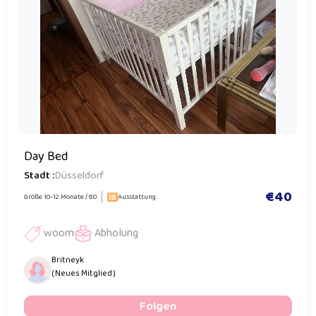
Day Bed
Stadt :
Düsseldorf
€40
Größe 10-12 Monate / 80
Ausstattung
woom
Abholung
Britneyk
( Neues Mitglied )
Folgen