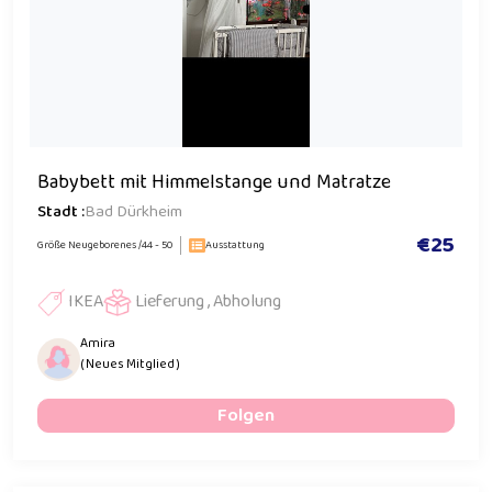
Babybett mit Himmelstange und Matratze
Stadt :
Bad Dürkheim
€25
Größe Neugeborenes /44 - 50
Ausstattung
IKEA
Lieferung , Abholung
Amira
( Neues Mitglied )
Folgen