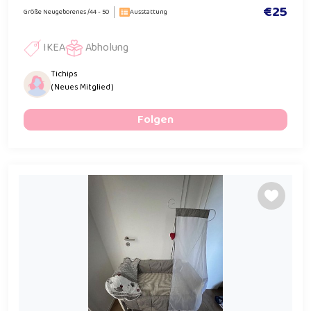
€25
Größe Neugeborenes /44 - 50
Ausstattung
IKEA
Abholung
Tichips
( Neues Mitglied )
Folgen