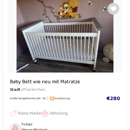
Baby Bett wie neu mit Matratze
Stadt :
Pfarrkirchen
€280
Größe Neugeborenes /44 - 50
Ausstattung
Keine Marke
Abholung
Tichips
( Neues Mitglied )