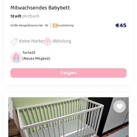
Mitwachsendes Babybett
Stadt :
Arzbach
€45
Größe Neugeborenes /44 - 50
Ausstattung
Keine Marke
Abholung
Torte23
( Neues Mitglied )
Folgen