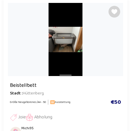
Beistellbett
Stadt :
Hüttenberg
€50
Größe Neugeborenes /44 - 50
Ausstattung
Joie
Abholung
Michi95