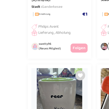
Stadt
Stadt :
Ganderkesee
€1
Ernährung
Philips Avent
Lieferung , Abholung
swetty96
Folgen
( Neues Mitglied )