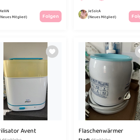
MelliN
JeSsIcA
Folgen
Fol
( Neues Mitglied )
( Neues Mitglied )
ilisator Avent
Flaschenwärmer