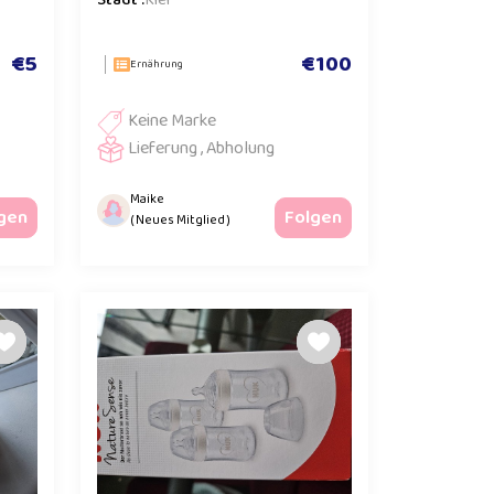
Stadt :
Kiel
€5
€100
Ernährung
Keine Marke
Lieferung , Abholung
Maike
gen
Folgen
( Neues Mitglied )