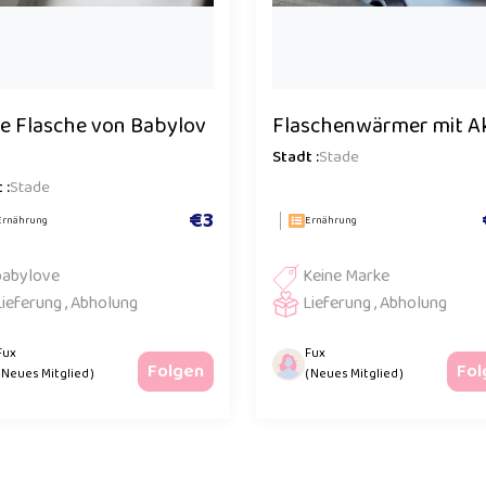
e Flasche von Babylov
Flaschenwärmer mit A
Stadt :
Stade
 :
Stade
€3
Ernährung
Ernährung
babylove
Keine Marke
Lieferung , Abholung
Lieferung , Abholung
Fux
Fux
Folgen
Fol
( Neues Mitglied )
( Neues Mitglied )