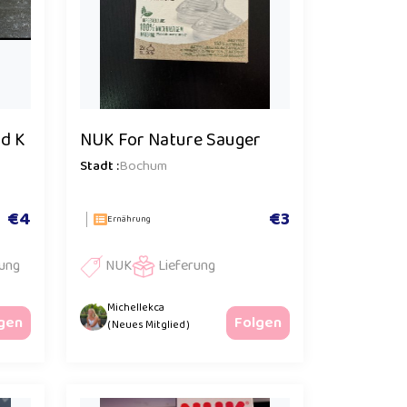
d K
NUK For Nature Sauger
Stadt :
Bochum
€4
€3
Ernährung
lung
NUK
Lieferung
Michellekca
gen
Folgen
( Neues Mitglied )