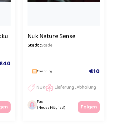
kku
Nuk Nature Sense
Stadt :
Stade
€40
€10
Ernährung
NUK
Lieferung , Abholung
Fux
gen
Folgen
( Neues Mitglied )