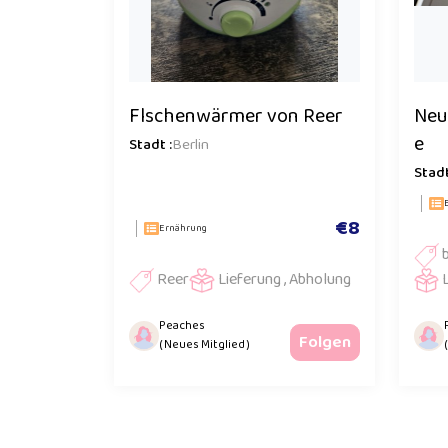
Flschenwärmer von Reer
Neu
e
Stadt :
Berlin
Stadt
€8
Ernährung
Reer
Lieferung , Abholung
Peaches
Folgen
( Neues Mitglied )