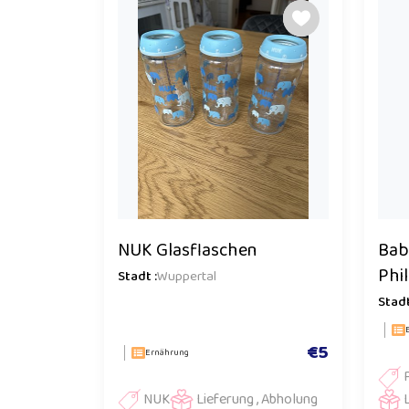
NUK Glasflaschen
Bab
Phi
Stadt :
Wuppertal
Stadt
€5
Ernährung
NUK
Lieferung , Abholung