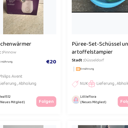
schenwärmer
Püree-Set-Schüssel un
artoffelstampier
 :
Pinnow
Stadt :
Düsseldorf
€20
Ernährung
Ernährung
Philips Avent
Lieferung , Abholung
NUK
Lieferung , Abho
Bea1512
LittleFlora
Folgen
Fol
( Neues Mitglied )
( Neues Mitglied )