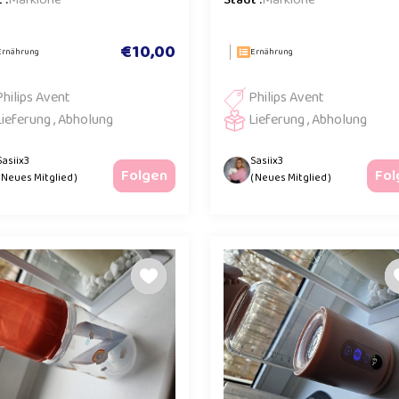
 :
Marklohe
Stadt :
Marklohe
€10,00
Ernährung
Ernährung
Philips Avent
Philips Avent
Lieferung , Abholung
Lieferung , Abholung
Sasiix3
Sasiix3
Folgen
Fol
( Neues Mitglied )
( Neues Mitglied )