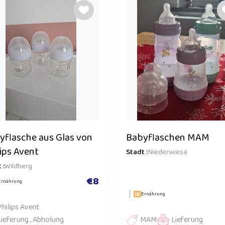
yflasche aus Glas von
Babyflaschen MAM
lips Avent
Stadt :
Niederwiesa
 :
Wildberg
€8
Ernährung
Ernährung
Philips Avent
Lieferung , Abholung
MAM
Lieferung