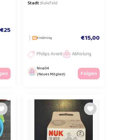
Stadt :
Kalefeld
€25
€15,00
Ernährung
Philips Avent
Abholung
Nina04
gen
Folgen
( Neues Mitglied )