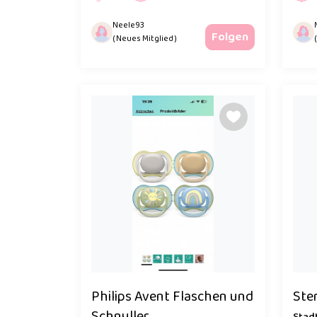
Neele93
Folgen
( Neues Mitglied )
Philips Avent Flaschen und
Ster
Schnuller