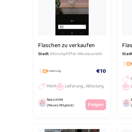
Flaschen zu verkaufen
Fla
Stadt :
Mönchpfiffel-Nikolausrieth
Stadt
€10
Ernährung
MAM
Lieferung , Abholung
Natschi94
Folgen
( Neues Mitglied )