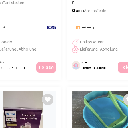
n
 :
Fünfstetten
Stadt :
Ahrensfelde
€25
Ernährung
Ernährung
Lionelo
Philips Avent
Lieferung , Abholung
Lieferung , Abholung
SveniDh
sariiii
Folgen
Fol
( Neues Mitglied )
( Neues Mitglied )