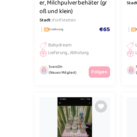
er, Milchpulverbehäter (gr
Stadt
oß und klein)
Stadt :
Fünfstetten
€65
Ernährung
Babydream
Lieferung , Abholung
SveniDh
Folgen
( Neues Mitglied )