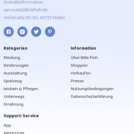
Kontaktinformation
service(at)littlefloh.de
Hofstraße 56-60, 40723 Hilden
Kategorien
Information
Kleidung
Über little floh
Kinderwagen
Shoppen
Ausstattung
Verkaufen
Spielzeug
Presse
Wickeln & Pflegen
Nutzungsbedingungen
Unterwegs
Datenschutzerklärung
Ernährung
Support-Service
App
Impressum