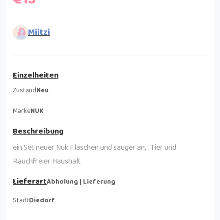
Miitzi
Einzelheiten
Zustand
Neu
Marke
NUK
Beschreibung
ein Set neuer Nuk Flaschen und sauger an, . Tier und
Rauchfreier Haushalt
Lieferart
Abholung | Lieferung
Stadt
Diedorf