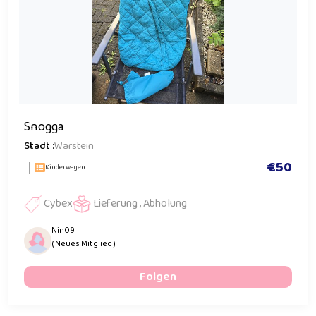
Snogga
Stadt :
Warstein
€50
Kinderwagen
Cybex
Lieferung , Abholung
Nin09
( Neues Mitglied )
Folgen