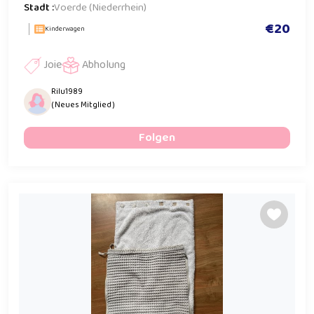
Stadt :
Voerde (Niederrhein)
€20
Kinderwagen
Joie
Abholung
Rilu1989
( Neues Mitglied )
Folgen