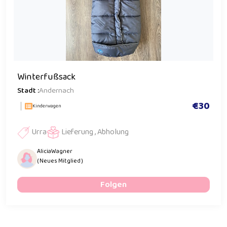
Winterfußsack
Stadt :
Andernach
€30
Kinderwagen
Urra
Lieferung , Abholung
AliciaWagner
( Neues Mitglied )
Folgen