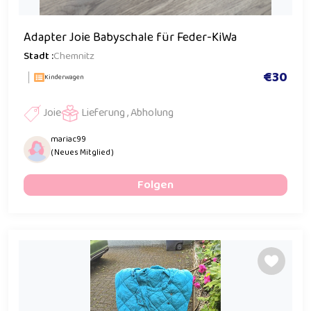
Adapter Joie Babyschale für Feder-KiWa
Stadt :
Chemnitz
€30
Kinderwagen
Joie
Lieferung , Abholung
mariac99
( Neues Mitglied )
Folgen