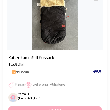
Kaiser Lammfell Fussack
Stadt :
Selm
€55
Kinderwagen
Kaiser
Lieferung , Abholung
MamaLulu
( Neues Mitglied )