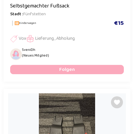
Selbstgemachter Fußsack
Stadt :
Fünfstetten
€15
Kinderwagen
Vox
Lieferung , Abholung
SveniDh
( Neues Mitglied )
Folgen