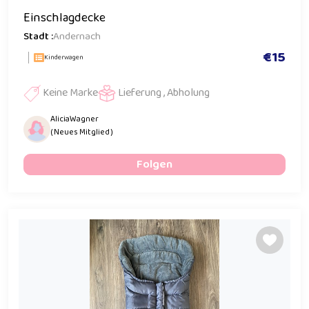
Einschlagdecke
Stadt :
Andernach
€15
Kinderwagen
Keine Marke
Lieferung , Abholung
AliciaWagner
( Neues Mitglied )
Folgen