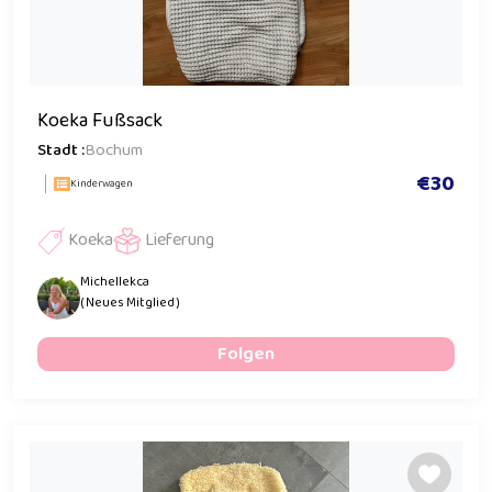
Koeka Fußsack
Stadt :
Bochum
€30
Kinderwagen
Koeka
Lieferung
Michellekca
( Neues Mitglied )
Folgen