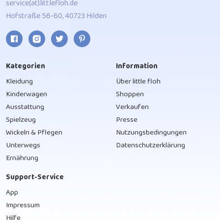
service(at)littlefloh.de
Hofstraße 56-60, 40723 Hilden
Kategorien
Information
Kleidung
Über little floh
Kinderwagen
Shoppen
Ausstattung
Verkaufen
Spielzeug
Presse
Wickeln & Pflegen
Nutzungsbedingungen
Unterwegs
Datenschutzerklärung
Ernährung
Support-Service
App
Impressum
Hilfe