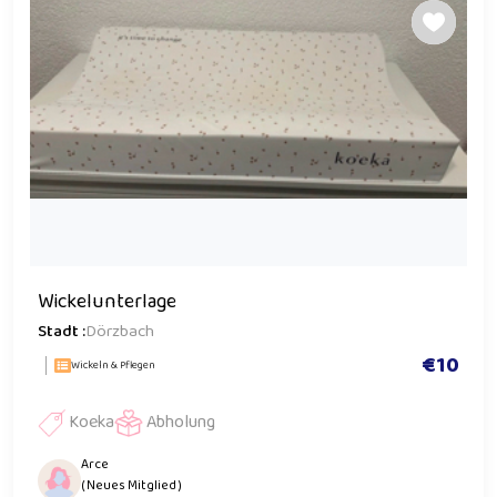
Wickelunterlage
Stadt :
Dörzbach
€10
Wickeln & Pflegen
Koeka
Abholung
Arce
( Neues Mitglied )