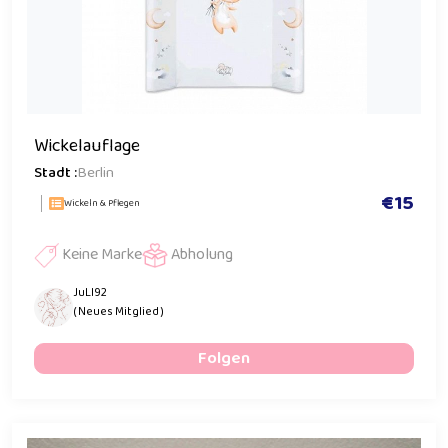
Wickelauflage
Stadt :
Berlin
€15
Wickeln & Pflegen
Keine Marke
Abholung
JuLI92
( Neues Mitglied )
Folgen