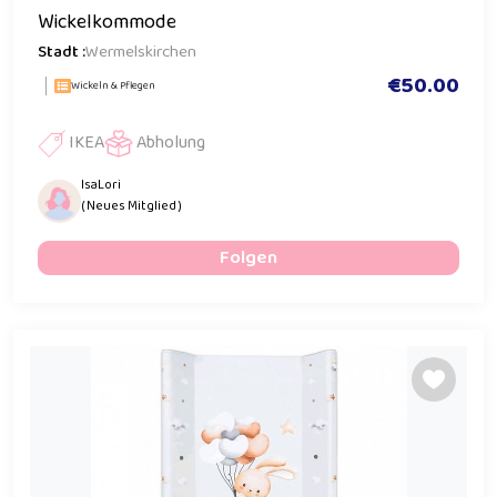
Wickelkommode
Stadt :
Wermelskirchen
€50.00
Wickeln & Pflegen
IKEA
Abholung
IsaLori
( Neues Mitglied )
Folgen