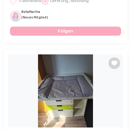
Traumeland
Lieferung , Abholung
BellaMartha
( Neues Mitglied )
Folgen