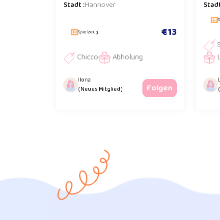
Stadt :
Hannover
Stadt
€13
Spielzeug
Chicco
Abholung
Ilona
Folgen
( Neues Mitglied )