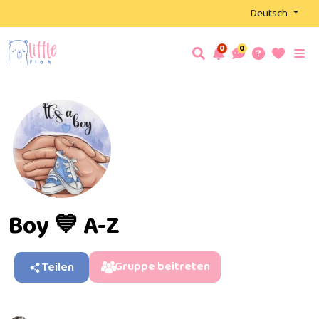
Deutsch
0
0
Boy 💙 A-Z
Gruppe beitreten
Teilen