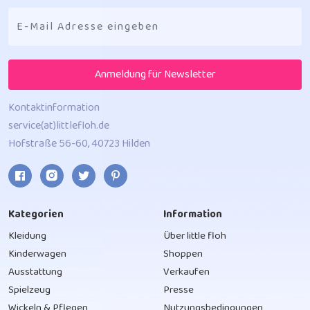
Anmeldung für Newsletter
Kontaktinformation
service(at)littlefloh.de
Hofstraße 56-60, 40723 Hilden
Kategorien
Information
Kleidung
Über little floh
Kinderwagen
Shoppen
Ausstattung
Verkaufen
Spielzeug
Presse
Wickeln & Pflegen
Nutzungsbedingungen