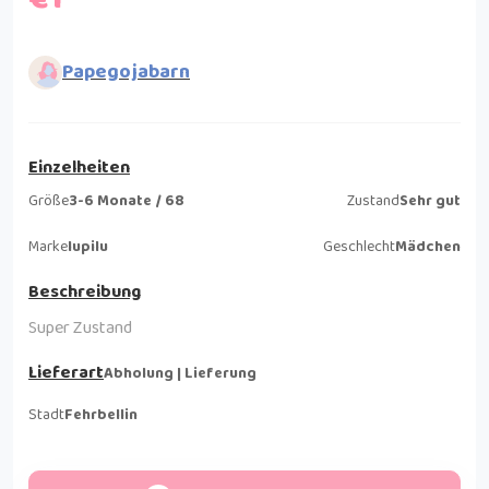
Papegojabarn
Einzelheiten
Größe
3-6 Monate / 68
Zustand
Sehr gut
Marke
lupilu
Geschlecht
Mädchen
Beschreibung
Super Zustand
Lieferart
Abholung | Lieferung
Stadt
Fehrbellin