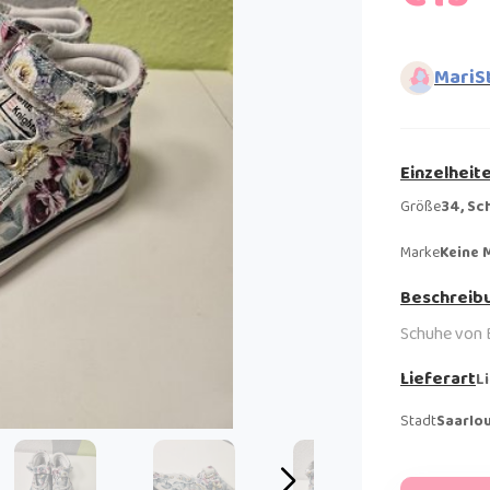
MariS
Einzelheit
Größe
34, Sc
Marke
Keine 
Beschreib
Schuhe von B
Lieferart
L
Stadt
Saarlou