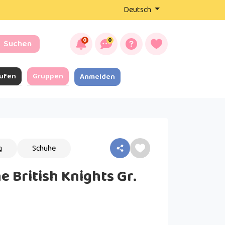
Deutsch
0
0
Suchen
ufen
Gruppen
Anmelden
g
Schuhe
 British Knights Gr.