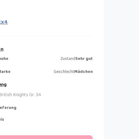
tx4
en
huhe
Zustand
Sehr gut
Marke
Geschlecht
Mädchen
ung
ritish Knights Gr. 34
ieferung
is