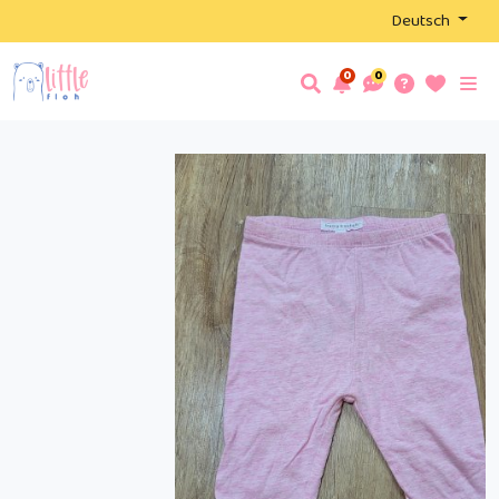
Deutsch
0
0