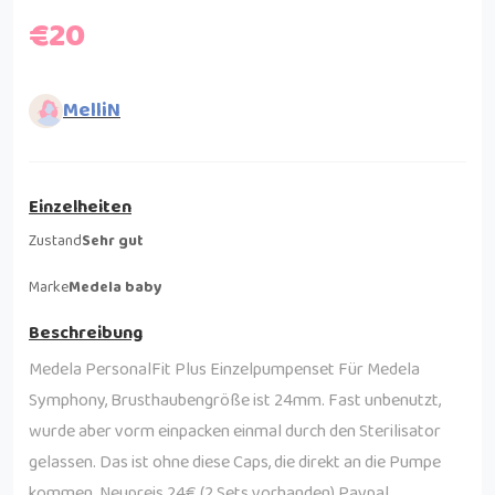
€20
MelliN
Einzelheiten
Zustand
Sehr gut
Marke
Medela baby
Beschreibung
Medela PersonalFit Plus Einzelpumpenset Für Medela
Symphony, Brusthaubengröße ist 24mm. Fast unbenutzt,
wurde aber vorm einpacken einmal durch den Sterilisator
gelassen. Das ist ohne diese Caps, die direkt an die Pumpe
kommen. Neupreis 24€ (2 Sets vorhanden) Paypal