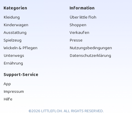
Kategorien
Information
Kleidung
Über little floh
Kinderwagen
Shoppen
Ausstattung
Verkaufen
Spielzeug
Presse
Wickeln & Pflegen
Nutzungsbedingungen
Unterwegs
Datenschutzerklärung
Ernährung
Support-Service
App
Impressum
Hilfe
©2026 LITTLEFLOH. ALL RIGHTS RESERVED.
Herunterladen auf
Herunterladen im
Google Play
Appstore