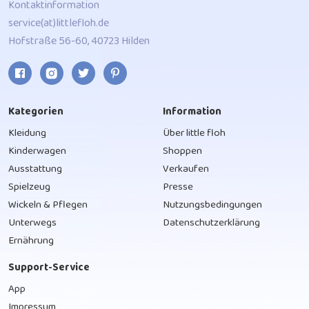
Kontaktinformation
service(at)littlefloh.de
Hofstraße 56-60, 40723 Hilden
Kategorien
Information
Kleidung
Über little floh
Kinderwagen
Shoppen
Ausstattung
Verkaufen
Spielzeug
Presse
Wickeln & Pflegen
Nutzungsbedingungen
Unterwegs
Datenschutzerklärung
Ernährung
Support-Service
App
Impressum