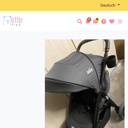
Deutsch
0
0