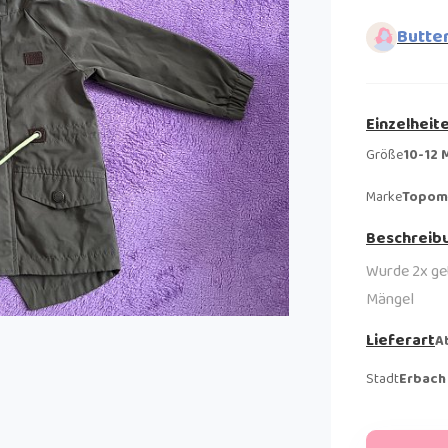
Butte
Einzelheit
Größe
10-12 
Marke
Topom
Beschreib
Wurde 2x ge
Mängel
Lieferart
A
Stadt
Erbach