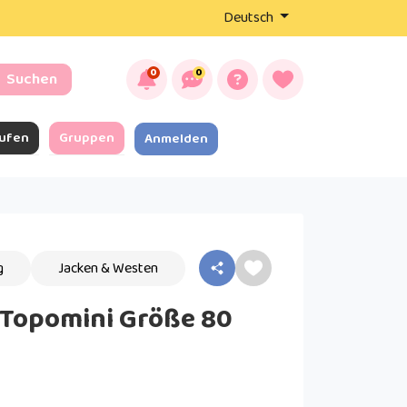
Deutsch
0
0
Suchen
ufen
Gruppen
Anmelden
g
Jacken & Westen
 Topomini Größe 80