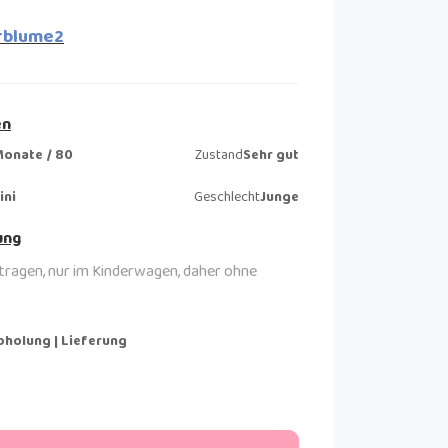
rblume2
en
Monate / 80
Zustand
Sehr gut
ini
Geschlecht
Junge
ung
tragen, nur im Kinderwagen, daher ohne
bholung | Lieferung