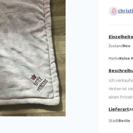
christ
Einzelheit
Zustand
Neu
Marke
Keine 
Beschreib
Ich verkaufe
Hinten ist s
einen Priva
Lieferart
A
Stadt
Berlin