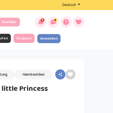
Deutsch
0
0
Suchen
ufen
Gruppen
Anmelden
tung
Heimtextilien
little Princess