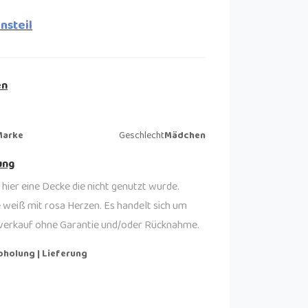
insteil
en
Marke
Geschlecht
Mädchen
ung
 hier eine Decke die nicht genutzt wurde.
ie weiß mit rosa Herzen. Es handelt sich um
tverkauf ohne Garantie und/oder Rücknahme.
bholung | Lieferung