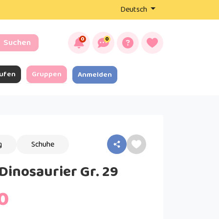
Deutsch
0
0
Suchen
ufen
Gruppen
Anmelden
g
Schuhe
Dinosaurier Gr. 29
0