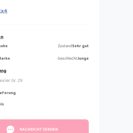
tx4
en
huhe
Zustand
Sehr gut
Marke
Geschlecht
Junge
ung
urier Gr. 29
ieferung
is
NACHRICHT SENDEN