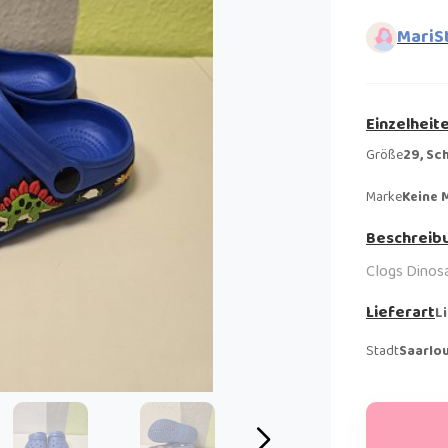
MariS
Einzelheit
Größe
29, Sc
Marke
Keine 
Beschreib
Clogs Dinosa
Lieferart
L
Stadt
Saarlou